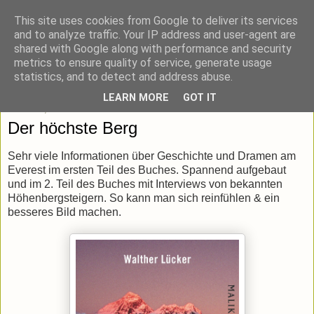
This site uses cookies from Google to deliver its services
blick-punkt[e..]
and to analyze traffic. Your IP address and user-agent are
shared with Google along with performance and security
metrics to ensure quality of service, generate usage
Momentaufnahmen von unterwegs & daheim.
statistics, and to detect and address abuse.
LEARN MORE
GOT IT
Mittwoch, 14. März 2018
Der höchste Berg
Sehr viele Informationen über Geschichte und Dramen am
Everest im ersten Teil des Buches. Spannend aufgebaut
und im 2. Teil des Buches mit Interviews von bekannten
Höhenbergsteigern. So kann man sich reinfühlen & ein
besseres Bild machen.