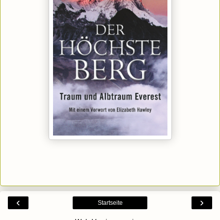
‹
›
Startseite