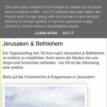
This site uses cookies from Google to deliver its services
blick-punkt[e..]
and to analyze traffic. Your IP address and user-agent are
shared with Google along with performance and security
metrics to ensure quality of service, generate usage
Momentaufnahmen von unterwegs & daheim.
statistics, and to detect and address abuse.
LEARN MORE
GOT IT
Dienstag, 2. Januar 2018
Jerusalem & Bethlehem
Ein Tagesausflug von Tel Aviv nach Jerusalem & Bethlehem
ist wirklich zu empfehlen. Auch wenn die Medien bei uns
Angst und Schrecken verbeiten - vor Ort ist die Stimmung
eine andere.
Blick auf die Felsenkirche & Klagemauer in Jerusalem: