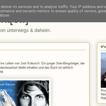
deliver its services and to analyze traffic. Your IP address and 
formance and security metrics to ensure quality of service, gen
kt[e..]
abuse.
n unterwegs & daheim.
It*
k ins Leben von Jost Kobusch. Ein junger Solo-Bergsteiger, der
Abenteuerlust bleibt erhalten und das Buch ist wirklich
lt.
Pro
Hei
Hab