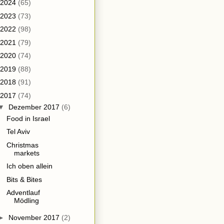
2024
(65)
2023
(73)
2022
(98)
2021
(79)
2020
(74)
2019
(88)
2018
(91)
2017
(74)
▼
Dezember 2017
(6)
Food in Israel
Tel Aviv
Christmas
markets
Ich oben allein
Bits & Bites
Adventlauf
Mödling
►
November 2017
(2)