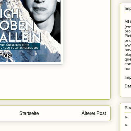
Im
All
(
ww
pro
Pic
pri
www
hav
blo
que
con
her
Im
Dat
Blo
Startseite
Älterer Post
►
►