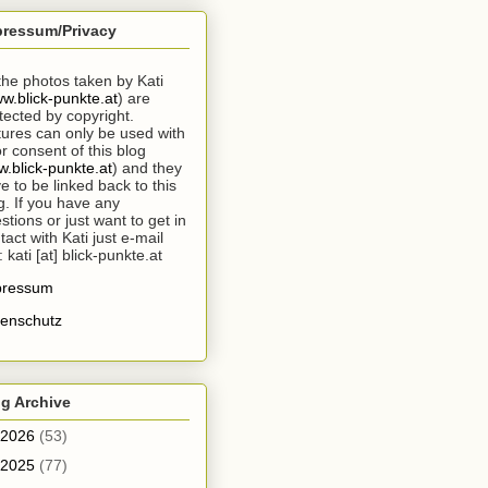
pressum/Privacy
 the photos taken by Kati
w.blick-punkte.at
) are
tected by copyright.
tures can only be used with
or consent of this blog
.blick-punkte.at
) and they
e to be linked back to this
g. If you have any
stions or just want to get in
tact with Kati just e-mail
: kati [at] blick-punkte.at
pressum
enschutz
g Archive
2026
(53)
2025
(77)