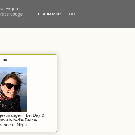
user-agent
erate usage
LEARN MORE
GOT IT
s me
jektmangerin bei Day &
mweh-in-die-Ferne-
ende at Night.