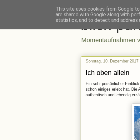
This site uses cookies from Google to 
are shared with Google along with per
blick-pun
statistics, and to detect and address 
Momentaufnahmen vo
Sonntag, 10. Dezember 2017
Ich oben allein
Ein sehr persönlicher Einblic
schon einiges erlebt hat. Die 
authentisch und lebendig erzäh