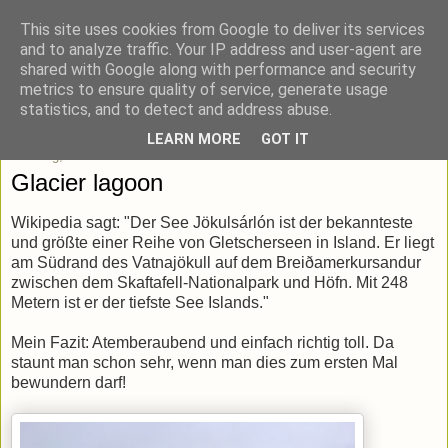
This site uses cookies from Google to deliver its services
blick-punkt[e..]
and to analyze traffic. Your IP address and user-agent are
shared with Google along with performance and security
metrics to ensure quality of service, generate usage
Momentaufnahmen von unterwegs & daheim.
statistics, and to detect and address abuse.
LEARN MORE
GOT IT
Sonntag, 11. Dezember 2016
Glacier lagoon
Wikipedia sagt: "Der See Jökulsárlón ist der bekannteste
und größte einer Reihe von Gletscherseen in Island. Er liegt
am Südrand des Vatnajökull auf dem Breiðamerkursandur
zwischen dem Skaftafell-Nationalpark und Höfn. Mit 248
Metern ist er der tiefste See Islands."
Mein Fazit: Atemberaubend und einfach richtig toll. Da
staunt man schon sehr, wenn man dies zum ersten Mal
bewundern darf!