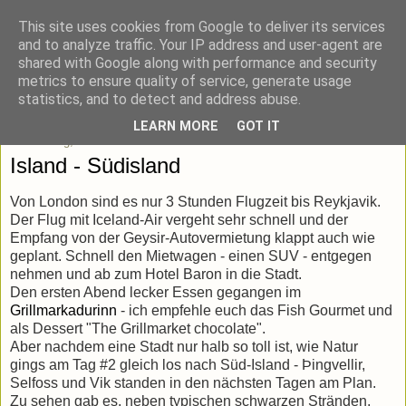
This site uses cookies from Google to deliver its services
blick-punkt[e..]
and to analyze traffic. Your IP address and user-agent are
shared with Google along with performance and security
metrics to ensure quality of service, generate usage
Momentaufnahmen von unterwegs & daheim.
statistics, and to detect and address abuse.
LEARN MORE
GOT IT
Donnerstag, 5. November 2015
Island - Südisland
Von London sind es nur 3 Stunden Flugzeit bis Reykjavik.
Der Flug mit Iceland-Air vergeht sehr schnell und der
Empfang von der Geysir-Autovermietung klappt auch wie
geplant. Schnell den Mietwagen - einen SUV - entgegen
nehmen und ab zum Hotel Baron in die Stadt.
Den ersten Abend lecker Essen gegangen im
Grillmarkadurinn
- ich empfehle euch das Fish Gourmet und
als Dessert "The Grillmarket chocolate".
Aber nachdem eine Stadt nur halb so toll ist, wie Natur
gings am Tag #2 gleich los nach Süd-Island - Þingvellir,
Selfoss und Vik standen in den nächsten Tagen am Plan.
Zu sehen gab es, neben typischen schwarzen Stränden,