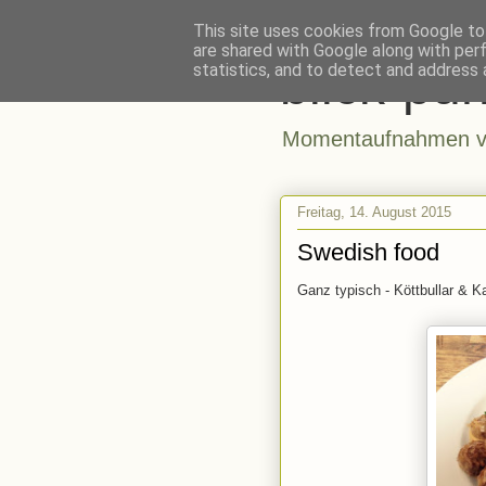
This site uses cookies from Google to 
are shared with Google along with per
blick-pun
statistics, and to detect and address 
Momentaufnahmen vo
Freitag, 14. August 2015
Swedish food
Ganz typisch - Köttbullar & K