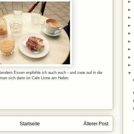
►
►
►
►
►
►
►
►
►
ßendem Essen enpfehle ich auch euch - und zwar auf in die
▼
t man sich dann im Cafe Linne am Hafen.
Startseite
Älterer Post