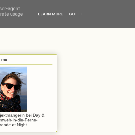
user-agent
erate usage
LEARN MORE
GOT IT
s me
jektmangerin bei Day &
mweh-in-die-Ferne-
ende at Night.