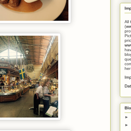
Im
All
(
ww
pro
Pic
pri
www
hav
blo
que
con
her
Im
Dat
Blo
►
►