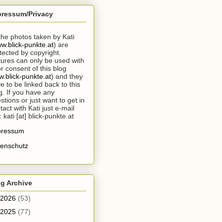
pressum/Privacy
 the photos taken by Kati
w.blick-punkte.at
) are
tected by copyright.
tures can only be used with
or consent of this blog
.blick-punkte.at
) and they
e to be linked back to this
g. If you have any
stions or just want to get in
tact with Kati just e-mail
: kati [at] blick-punkte.at
pressum
enschutz
g Archive
2026
(53)
2025
(77)