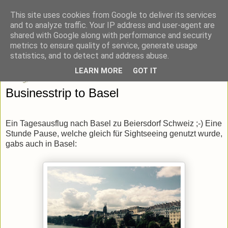
This site uses cookies from Google to deliver its services
blick-punkt[e..]
and to analyze traffic. Your IP address and user-agent are
shared with Google along with performance and security
metrics to ensure quality of service, generate usage
Momentaufnahmen von unterwegs & daheim.
statistics, and to detect and address abuse.
LEARN MORE
GOT IT
Freitag, 10. Juli 2015
Businesstrip to Basel
Ein Tagesausflug nach Basel zu Beiersdorf Schweiz ;-) Eine
Stunde Pause, welche gleich für Sightseeing genutzt wurde,
gabs auch in Basel: