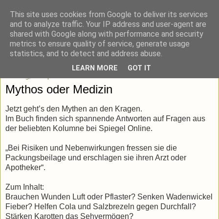
This site uses cookies from Google to deliver its services
blick-punkt[e..]
and to analyze traffic. Your IP address and user-agent are
shared with Google along with performance and security
metrics to ensure quality of service, generate usage
Momentaufnahmen von unterwegs & daheim.
statistics, and to detect and address abuse.
LEARN MORE
GOT IT
Sonntag, 19. April 2015
Mythos oder Medizin
Jetzt geht’s den Mythen an den Kragen.
Im Buch finden sich spannende Antworten auf Fragen aus
der beliebten Kolumne bei Spiegel Online.
„Bei Risiken und Nebenwirkungen fressen sie die
Packungsbeilage und erschlagen sie ihren Arzt oder
Apotheker“.
Zum Inhalt:
Brauchen Wunden Luft oder Pflaster? Senken Wadenwickel
Fieber? Helfen Cola und Salzbrezeln gegen Durchfall?
Stärken Karotten das Sehvermögen?