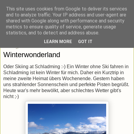
This site uses cookies from Google to deliver its services
blick-punkt[e..]
and to analyze traffic. Your IP address and user-agent are
shared with Google along with performance and security
metrics to ensure quality of service, generate usage
Momentaufnahmen von unterwegs & daheim.
statistics, and to detect and address abuse.
LEARN MORE
GOT IT
Sonntag, 1. Februar 2015
Winterwonderland
Oder Skiing at Schladming :-) Ein Winter ohne Ski fahren in
Schladming ist kein Winter für mich. Daher ein Kurztrip in
meine zweite Heimat übers Wochenende. Gestern haben
uns strahlender Sonnenschein und perfekte Pisten begrüßt.
Heute war's mehr bewölkt, aber schlechtes Wetter gibt's
nicht ;-)