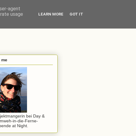
user-agent
erate usage
LEARN MORE
GOT IT
s me
jektmangerin bei Day &
mweh-in-die-Ferne-
ende at Night.