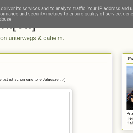
deliver its services and to analyze traffic. Your IP address and 
formance and security metrics to ensure quality of service, gen
kt[e..]
abuse.
n unterwegs & daheim.
It*
rbst ist schon eine tolle Jahreszeit ;-)
Pro
Hei
Hab