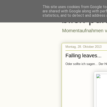
This site uses cookies from Google to 
are shared with Google along with per
blick-pun
statistics, and to detect and address 
Momentaufnahmen vo
Montag, 28. Oktober 2013
Falling leaves...
Oder sollte ich sagen... Der He