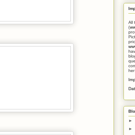
Im
All
(
ww
pro
Pic
pri
www
hav
blo
que
con
her
Im
Dat
Blo
►
►