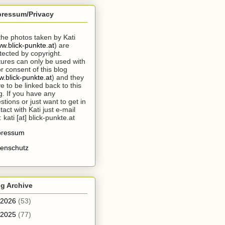
pressum/Privacy
 the photos taken by Kati
w.blick-punkte.at
) are
tected by copyright.
tures can only be used with
or consent of this blog
.blick-punkte.at
) and they
e to be linked back to this
g. If you have any
stions or just want to get in
tact with Kati just e-mail
: kati [at] blick-punkte.at
pressum
enschutz
g Archive
2026
(53)
2025
(77)