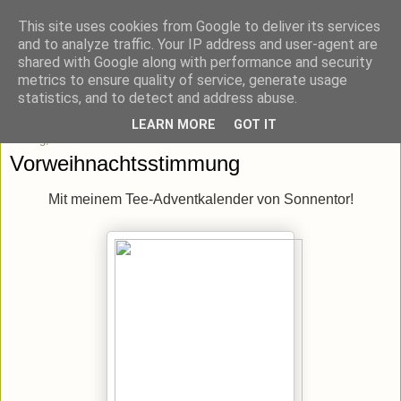
This site uses cookies from Google to deliver its services
blick-punkt[e..]
and to analyze traffic. Your IP address and user-agent are
shared with Google along with performance and security
metrics to ensure quality of service, generate usage
Momentaufnahmen von unterwegs & daheim.
statistics, and to detect and address abuse.
LEARN MORE
GOT IT
Freitag, 23. November 2012
Vorweihnachtsstimmung
Mit meinem Tee-Adventkalender von Sonnentor!