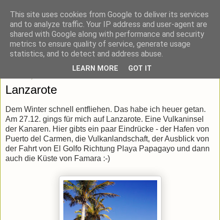
This site uses cookies from Google to deliver its services
blick-punkt[e..]
and to analyze traffic. Your IP address and user-agent are
shared with Google along with performance and security
metrics to ensure quality of service, generate usage
Momentaufnahmen von unterwegs & daheim.
statistics, and to detect and address abuse.
LEARN MORE
GOT IT
Mittwoch, 7. Januar 2015
Lanzarote
Dem Winter schnell entfliehen. Das habe ich heuer getan.
Am 27.12. gings für mich auf Lanzarote. Eine Vulkaninsel
der Kanaren. Hier gibts ein paar Eindrücke - der Hafen von
Puerto del Carmen, die Vulkanlandschaft, der Ausblick von
der Fahrt von El Golfo Richtung Playa Papagayo und dann
auch die Küste von Famara :-)