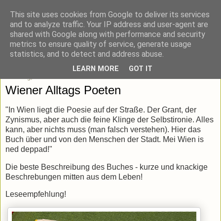
This site uses cookies from Google to deliver its services
blick-punkt[e..]
and to analyze traffic. Your IP address and user-agent are
shared with Google along with performance and security
metrics to ensure quality of service, generate usage
Momentaufnahmen von unterwegs & daheim.
statistics, and to detect and address abuse.
LEARN MORE
GOT IT
Dienstag, 13. Juli 2021
Wiener Alltags Poeten
"In Wien liegt die Poesie auf der Straße. Der Grant, der
Zynismus, aber auch die feine Klinge der Selbstironie. Alles
kann, aber nichts muss (man falsch verstehen). Hier das
Buch über und von den Menschen der Stadt. Mei Wien is
ned deppad!"
Die beste Beschreibung des Buches - kurze und knackige
Beschrebungen mitten aus dem Leben!
Leseempfehlung!